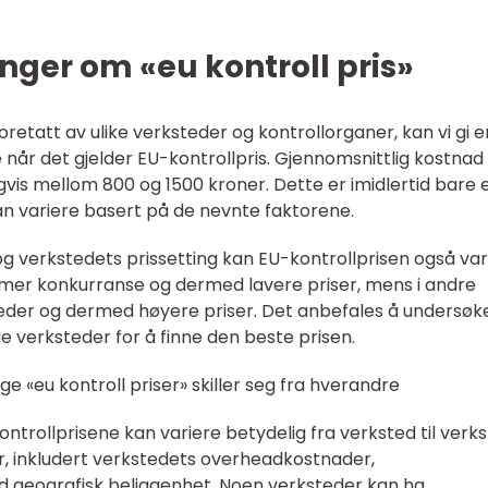
nger om «eu kontroll pris»
oretatt av ulike verksteder og kontrollorganer, kan vi gi e
 når det gjelder EU-kontrollpris. Gjennomsnittlig kostnad 
igvis mellom 800 og 1500 kroner. Dette er imidlertid bare 
kan variere basert på de nevnte faktorene.
 verkstedets prissetting kan EU-kontrollprisen også var
mer konkurranse og dermed lavere priser, mens i andre
der og dermed høyere priser. Det anbefales å undersøk
ge verksteder for å finne den beste prisen.
ge «eu kontroll priser» skiller seg fra hverandre
ontrollprisene kan variere betydelig fra verksted til verks
er, inkludert verkstedets overheadkostnader,
med geografisk beliggenhet. Noen verksteder kan ha