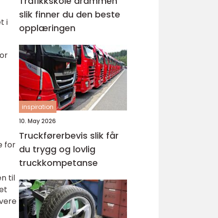
Trafikkskole drammen
slik finner du den beste
 i
opplæringen
for
inspiration
10. May 2026
Truckførerbevis slik får
e for
du trygg og lovlig
truckkompetanse
 til
et
avere