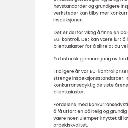
høystandarder og grundigere insp
verksteder kan tilby mer konkurr
inspeksjonen.
Det er derfor viktig å finne en b
EU-kontroll. Det kan være lurt å
bilentusiaster for å sikre at du vel
En historisk gjennomgang av forde
I tidligere år var EU-kontrollpr
strenge inspeksjonsstandarder. Im
konkurransedyktig de siste årene.
bilentusiaster.
Fordelene med konkurransedyktige 
å få utført en pålitelig og grundi
være noen ulemper knyttet til lav
arbeidskvalitet.