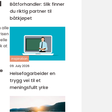
l
Båtforhandler: Slik finner
du riktig partner til
båtkjøpet
 alle
risen
elle
ik at
inspiration
09. July 2026
»
Helsefagarbeider en
trygg vei til et
meningsfullt yrke