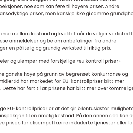
eksjoner, noe som kan føre til høyere priser. Andre
ansedyktige priser, men kanskje ikke gi samme grundighet
alanse mellom kostnad og kvalitet når du velger verksted 
 lese anmeldelser og be om anbefalinger fra andre
ger en pålitelig og grundig verksted til riktig pris.
ler og ulemper med forskjellige «eu kontroll priser»
isene ganske høye på grunn av begrenset konkurranse og
idlertid har markedet for EU-kontrollpriser blitt mer
 Dette har ført til at prisene har blitt mer overkommelig
EU-kontrollpriser er at det gir bilentusiaster muligheten
g inspeksjon til en rimelig kostnad. På den annen side kan d
e priser, for eksempel færre inkluderte tjenester eller l