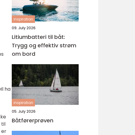
inspiration
09. July 2026
Litiumbatteri til båt:
Trygg og effektiv strøm
om bord
es
il ha
inspiration
05. July 2026
kke
Båtførerprøven
til
 er