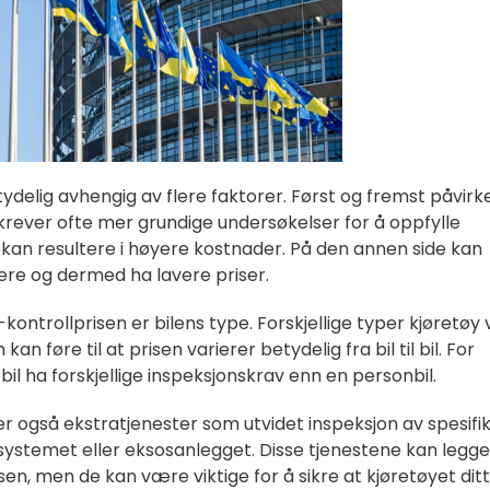
ydelig avhengig av flere faktorer. Først og fremst påvirk
r krever ofte mer grundige undersøkelser for å oppfylle
kan resultere i høyere kostnader. På den annen side kan
sere og dermed ha lavere priser.
ntrollprisen er bilens type. Forskjellige typer kjøretøy v
n føre til at prisen varierer betydelig fra bil til bil. For
ebil ha forskjellige inspeksjonskrav enn en personbil.
r også ekstratjenester som utvidet inspeksjon av spesifi
ystemet eller eksosanlegget. Disse tjenestene kan legge 
sen, men de kan være viktige for å sikre at kjøretøyet ditt