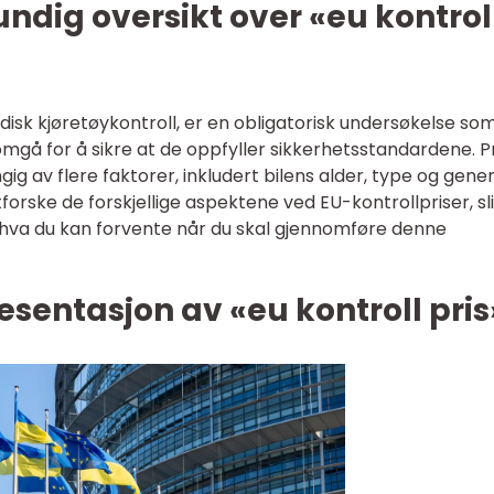
undig oversikt over «eu kontrol
disk kjøretøykontroll, er en obligatorisk undersøkelse som
omgå for å sikre at de oppfyller sikkerhetsstandardene. P
ig av flere faktorer, inkludert bilens alder, type og gener
 utforske de forskjellige aspektene ved EU-kontrollpriser, sl
 hva du kan forvente når du skal gjennomføre denne
sentasjon av «eu kontroll pris