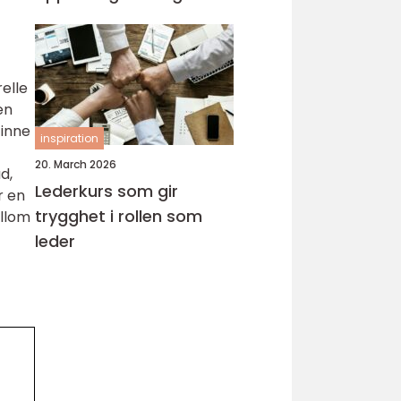
relle
en
finne
inspiration
20. March 2026
d,
Lederkurs som gir
r en
trygghet i rollen som
ellom
leder