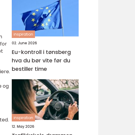
inspiration
n
02. June 2026
for
et
Eu-kontroll i tønsberg
hva du bør vite før du
bestiller time
iere.
e og
inspiration
ted.
12. May 2026