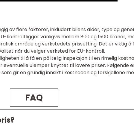
ig av flere faktorer, inkludert bilens alder, type og gene
r EU-kontroll ligger vanligvis mellom 800 og 1500 kroner, m
afisk område og verkstedets prissetting. Det er viktig å 
litet når du velger verksted for EU-kontroll.
heten til å få en pålitelig inspeksjon til en rimelig kostna
r eventuelle ulemper knyttet til lavere priser. Følgende e
» som gir en grundig innsikt i kostnaden og forskjellene m
FAQ
ris?