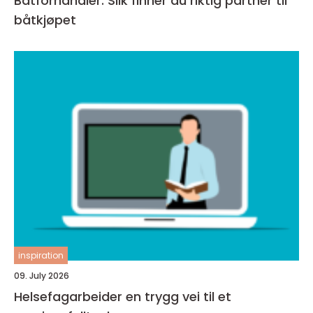
Båtforhandler: Slik finner du riktig partner til
båtkjøpet
inspiration
09. July 2026
Helsefagarbeider en trygg vei til et