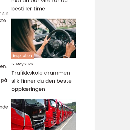
hva du bør vite før du
bestiller time
 sin
ste
inspiration
12. May 2026
en.
Trafikkskole drammen
e på
slik finner du den beste
opplæringen
ende