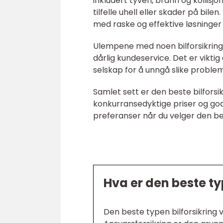
inkludert tyveri, brann og kollisjo
tilfelle uhell eller skader på bil
med raske og effektive løsninger
Ulempene med noen bilforsikring
dårlig kundeservice. Det er vikti
selskap for å unngå slike proble
Samlet sett er den beste bilfors
konkurransedyktige priser og god 
preferanser når du velger den bes
Hva er den beste ty
Den beste typen bilforsikring v