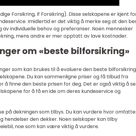
ige Forsikring, If Forsikring). Disse selskapene er kjent for
undeservice. Imidlertid er det viktig å merke seg at den be
gig av individuelle behov og preferanser. Noen mennesker
ekning, mens andre er mer opptatt av lave kostnader.
nger om «beste bilforsikring»
nger som kan brukes til å evaluere den beste bilforsikring
 selskapene. Du kan sammenligne priser og få tilbud fra
for å finne den beste prisen for deg. Det er også viktig å s
lskapene for å få en ide om deres kundeservice og
 se på dekningen som tilbys. Du kan vurdere hvor omfatt
 og hendelser den dekker. Noen selskaper kan tilby
leiebil, noe som kan være viktig å vurdere.