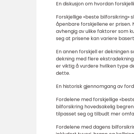
En diskusjon om hvordan forskjelli
Forskjellige «beste bilforsikring»
åpenbare forskjellene er prisen. 
avhengig av ulike faktorer som ku
seg at prisene kan variere basert
En annen forskjell er dekningen s
dekning med flere ekstradekning
er viktig å vurdere hvilken type d
dette.
En historisk gjennomgang av forde
Fordelene med forskjellige «beste b
bilforsikring hovedsakelig begrens
tilpasset seg og tilbudt mer omf
Fordelene med dagens bilforsikri