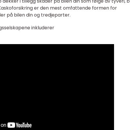
dekker i tillegg skader på bilen din som følge av tyveri, 
 Kaskoforsikring er den mest omfattende formen for
er på bilen din og tredjeparter.
gsselskapene inkluderer