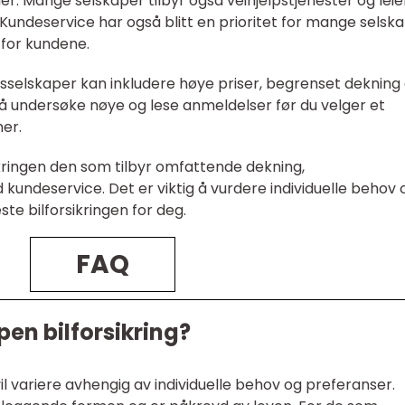
ner. Mange selskaper tilbyr også veihjelpstjenester og leieb
en. Kundeservice har også blitt en prioritet for mange selsk
 for kundene.
sselskaper kan inkludere høye priser, begrenset dekning
g å undersøke nøye og lese anmeldelser før du velger et
mer.
ikringen den som tilbyr omfattende dekning,
kundeservice. Det er viktig å vurdere individuelle behov 
te bilforsikringen for deg.
FAQ
pen bilforsikring?
il variere avhengig av individuelle behov og preferanser.