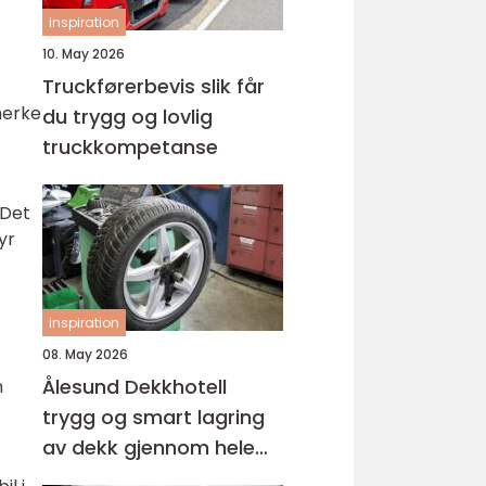
inspiration
10. May 2026
Truckførerbevis slik får
merke
du trygg og lovlig
truckkompetanse
 Det
yr
inspiration
08. May 2026
Ålesund Dekkhotell
n
trygg og smart lagring
av dekk gjennom hele
året