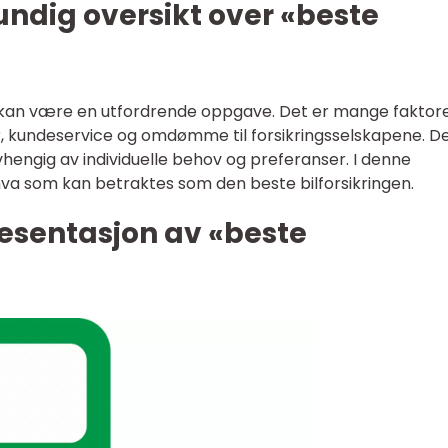
undig oversikt over «beste
n kan være en utfordrende oppgave. Det er mange faktor
r, kundeservice og omdømme til forsikringsselskapene. D
avhengig av individuelle behov og preferanser. I denne
i hva som kan betraktes som den beste bilforsikringen.
esentasjon av «beste