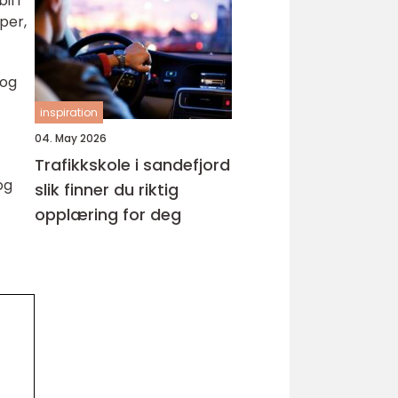
il i
aper,
 og
inspiration
04. May 2026
Trafikkskole i sandefjord
og
slik finner du riktig
opplæring for deg