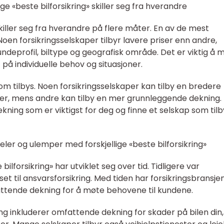
ge «beste bilforsikring» skiller seg fra hverandre
 skiller seg fra hverandre på flere måter. En av de mest
Noen forsikringsselskaper tilbyr lavere priser enn andre,
ndeprofil, biltype og geografisk område. Det er viktig å 
 på individuelle behov og situasjoner.
om tilbys. Noen forsikringsselskaper kan tilby en bredere
er, mens andre kan tilby en mer grunnleggende dekning.
ekning som er viktigst for deg og finne et selskap som tilb
ler og ulemper med forskjellige «beste bilforsikring»
ilforsikring» har utviklet seg over tid. Tidligere var
et til ansvarsforsikring. Med tiden har forsikringsbransje
attende dekning for å møte behovene til kundene.
ng inkluderer omfattende dekning for skader på bilen din,