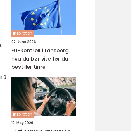
inspiration
E-
02. June 2026
.
Eu-kontroll i tønsberg
hva du bør vite før du
bestiller time
m 3-
inspiration
12. May 2026