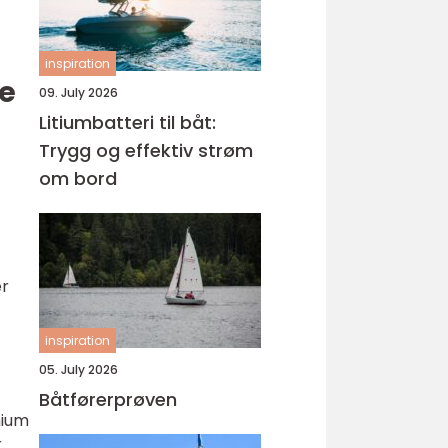
inspiration
ge
09. July 2026
Litiumbatteri til båt:
Trygg og effektiv strøm
om bord
er
inspiration
05. July 2026
Båtførerprøven
mium
r