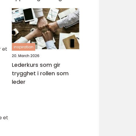
inspiration
r et
20. March 2026
Lederkurs som gir
trygghet i rollen som
leder
e et