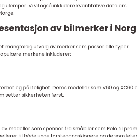
og ulemper. Vi vil også inkludere kvantitative data om
 Norge.
esentasjon av bilmerker i Nor
et mangfoldig utvalg av merker som passer alle typer
 populære merkene inkluderer:
ikkerhet og pålitelighet. Deres modeller som V60 og XC60 
m setter sikkerheten først.
 av modeller som spenner fra småbiler som Polo til pre
llerer til både unge førstegangskjøpere og de som lete