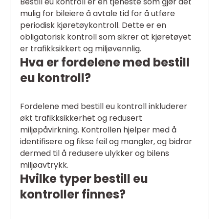
Bestill eu kontroll er en tjeneste som gjør det
mulig for bileiere å avtale tid for å utføre
periodisk kjøretøykontroll. Dette er en
obligatorisk kontroll som sikrer at kjøretøyet
er trafikksikkert og miljøvennlig.
Hva er fordelene med bestill
eu kontroll?
Fordelene med bestill eu kontroll inkluderer
økt trafikksikkerhet og redusert
miljøpåvirkning. Kontrollen hjelper med å
identifisere og fikse feil og mangler, og bidrar
dermed til å redusere ulykker og bilens
miljøavtrykk.
Hvilke typer bestill eu
kontroller finnes?