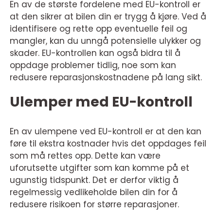
En av de største fordelene med EU-kontroll er
at den sikrer at bilen din er trygg å kjøre. Ved å
identifisere og rette opp eventuelle feil og
mangler, kan du unngå potensielle ulykker og
skader. EU-kontrollen kan også bidra til å
oppdage problemer tidlig, noe som kan
redusere reparasjonskostnadene på lang sikt.
Ulemper med EU-kontroll
En av ulempene ved EU-kontroll er at den kan
føre til ekstra kostnader hvis det oppdages feil
som må rettes opp. Dette kan være
uforutsette utgifter som kan komme på et
ugunstig tidspunkt. Det er derfor viktig å
regelmessig vedlikeholde bilen din for å
redusere risikoen for større reparasjoner.