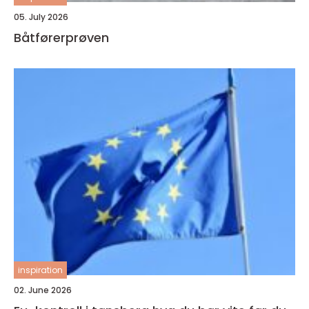
05. July 2026
Båtførerprøven
inspiration
02. June 2026