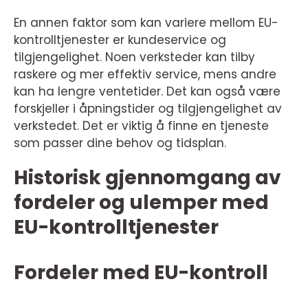
En annen faktor som kan variere mellom EU-
kontrolltjenester er kundeservice og
tilgjengelighet. Noen verksteder kan tilby
raskere og mer effektiv service, mens andre
kan ha lengre ventetider. Det kan også være
forskjeller i åpningstider og tilgjengelighet av
verkstedet. Det er viktig å finne en tjeneste
som passer dine behov og tidsplan.
Historisk gjennomgang av
fordeler og ulemper med
EU-kontrolltjenester
Fordeler med EU-kontroll