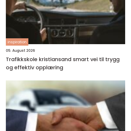
inspiration
05. August 2026
Trafikkskole kristiansand smart vei til trygg
og effektiv opplæring