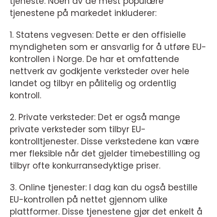
tjeneste. Noen av de mest populære
tjenestene på markedet inkluderer:
1. Statens vegvesen: Dette er den offisielle
myndigheten som er ansvarlig for å utføre EU-
kontrollen i Norge. De har et omfattende
nettverk av godkjente verksteder over hele
landet og tilbyr en pålitelig og ordentlig
kontroll.
2. Private verksteder: Det er også mange
private verksteder som tilbyr EU-
kontrolltjenester. Disse verkstedene kan være
mer fleksible når det gjelder timebestilling og
tilbyr ofte konkurransedyktige priser.
3. Online tjenester: I dag kan du også bestille
EU-kontrollen på nettet gjennom ulike
plattformer. Disse tjenestene gjør det enkelt å