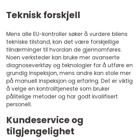
Teknisk forskjell
Mens alle EU-kontroller søker å vurdere bilens
tekniske tilstand, kan det være forskjellige
tilnærminger til hvordan de gjennomføres.
Noen verksteder kan bruke mer avanserte
diagnoseverktøy og teknologier for å utføre en
grundig inspeksjon, mens andre kan stole mer
på manuell inspeksjon og erfaring. Det er viktig
å velge en kontrolltjeneste som bruker
pålitelige metoder og har godt kvalifisert
personell.
Kundeservice og
tilgjengelighet