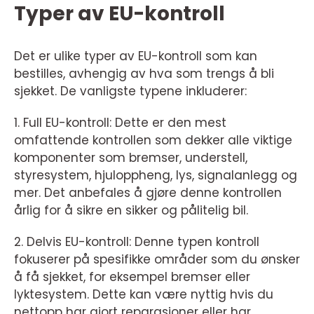
Typer av EU-kontroll
Det er ulike typer av EU-kontroll som kan
bestilles, avhengig av hva som trengs å bli
sjekket. De vanligste typene inkluderer:
1. Full EU-kontroll: Dette er den mest
omfattende kontrollen som dekker alle viktige
komponenter som bremser, understell,
styresystem, hjuloppheng, lys, signalanlegg og
mer. Det anbefales å gjøre denne kontrollen
årlig for å sikre en sikker og pålitelig bil.
2. Delvis EU-kontroll: Denne typen kontroll
fokuserer på spesifikke områder som du ønsker
å få sjekket, for eksempel bremser eller
lyktesystem. Dette kan være nyttig hvis du
nettopp har gjort reparasjoner eller har