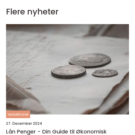
Flere nyheter
redaktionel
27. December 2024
Lån Penger - Din Guide til Økonomisk