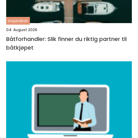
inspiration
04. August 2026
Båtforhandler: Slik finner du riktig partner til
båtkjøpet