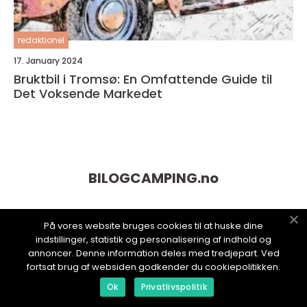
redaktionel
17. January 2024
Bruktbil i Tromsø: En Omfattende Guide til
Det Voksende Markedet
BILOGCAMPING.
no
På vores website bruges cookies til at huske dine
indstillinger, statistik og personalisering af indhold og
annoncer. Denne information deles med tredjepart. Ved
fortsat brug af websiden godkender du cookiepolitikken.
Ok
Privatlivspolitik