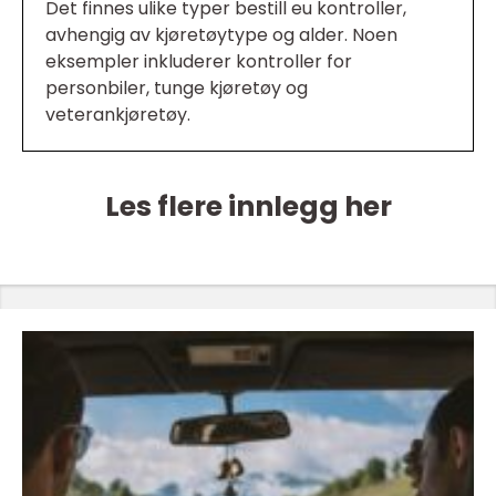
Det finnes ulike typer bestill eu kontroller,
avhengig av kjøretøytype og alder. Noen
eksempler inkluderer kontroller for
personbiler, tunge kjøretøy og
veterankjøretøy.
Les flere innlegg her