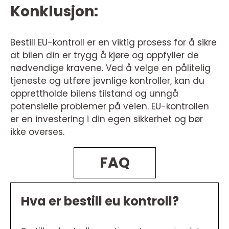
Konklusjon:
Bestill EU-kontroll er en viktig prosess for å sikre
at bilen din er trygg å kjøre og oppfyller de
nødvendige kravene. Ved å velge en pålitelig
tjeneste og utføre jevnlige kontroller, kan du
opprettholde bilens tilstand og unngå
potensielle problemer på veien. EU-kontrollen
er en investering i din egen sikkerhet og bør
ikke overses.
FAQ
Hva er bestill eu kontroll?