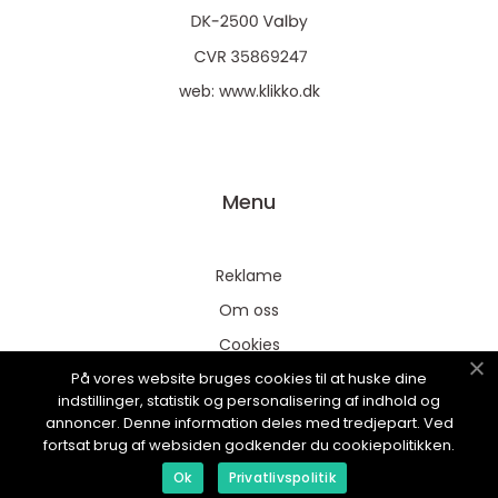
web:
www.klikko.dk
Menu
Reklame
Om oss
Cookies
På vores website bruges cookies til at huske dine
Kontakt Oss
indstillinger, statistik og personalisering af indhold og
Sitemap
annoncer. Denne information deles med tredjepart. Ved
fortsat brug af websiden godkender du cookiepolitikken.
Ok
Privatlivspolitik