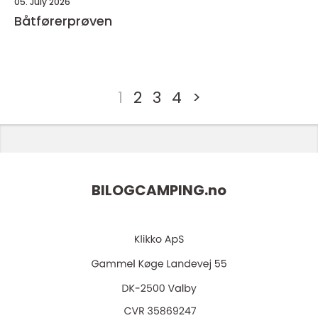
05. July 2026
Båtførerprøven
1
2
3
4
>
BILOGCAMPING.
no