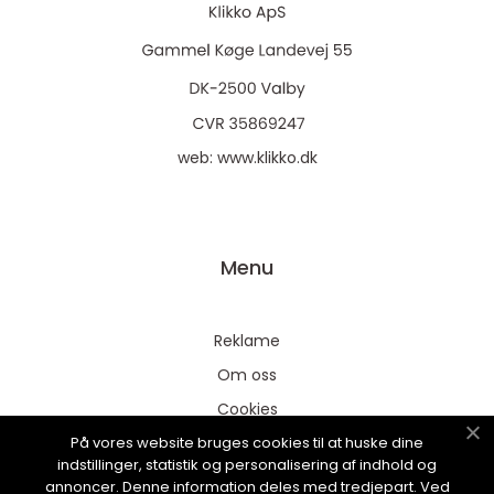
web:
www.klikko.dk
Menu
Reklame
Om oss
Cookies
På vores website bruges cookies til at huske dine
Kontakt Oss
indstillinger, statistik og personalisering af indhold og
Sitemap
annoncer. Denne information deles med tredjepart. Ved