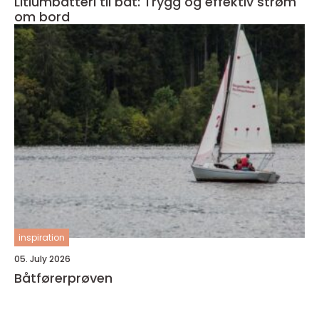
Litiumbatteri til båt: Trygg og effektiv strøm
om bord
inspiration
05. July 2026
Båtførerprøven