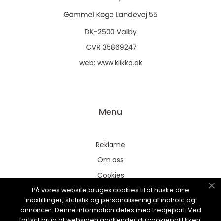
web:
www.klikko.dk
Menu
Reklame
Om oss
Cookies
På vores website bruges cookies til at huske dine
Kontakt Oss
indstillinger, statistik og personalisering af indhold og
Sitemap
annoncer. Denne information deles med tredjepart. Ved
fortsat brug af websiden godkender du cookiepolitikken.