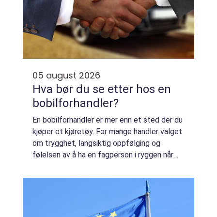
05 august 2026
Hva bør du se etter hos en
bobilforhandler?
En bobilforhandler er mer enn et sted der du
kjøper et kjøretøy. For mange handler valget
om trygghet, langsiktig oppfølging og
følelsen av å ha en fagperson i ryggen når
spørsmålene dukker opp. En bobil er for de
fleste et stort kjøp, og forskjellen...